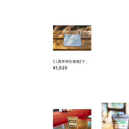
【１周年特別価格】サチ
オピアのサコッシュ（ラ
¥1,525
イトグレー）