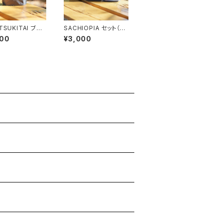
TSUKITAI ブレ
SACHIOPIA セット（定
00g
番ブレンド３種×100g）
000
¥3,000